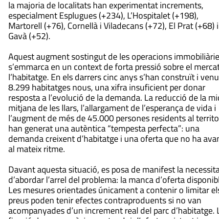
la majoria de localitats han experimentat increments,
especialment Esplugues (+234), L’Hospitalet (+198),
Martorell (+76), Cornellà i Viladecans (+72), El Prat (+68) i
Gavà (+52).
Aquest augment sostingut de les operacions immobiliàri
s’emmarca en un context de forta pressió sobre el merca
l’habitatge. En els darrers cinc anys s’han construït i venu
8.299 habitatges nous, una xifra insuficient per donar
resposta a l’evolució de la demanda. La reducció de la m
mitjana de les llars, l’allargament de l’esperança de vida i
l’augment de més de 45.000 persones residents al territo
han generat una autèntica “tempesta perfecta”: una
demanda creixent d’habitatge i una oferta que no ha ava
al mateix ritme.
Davant aquesta situació, es posa de manifest la necessit
d’abordar l’arrel del problema: la manca d’oferta disponib
Les mesures orientades únicament a contenir o limitar el
preus poden tenir efectes contraproduents si no van
acompanyades d’un increment real del parc d’habitatge. 