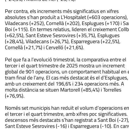
Per contra, els increments més significatius en xifres
absolutes s’han produït a L’Hospitalet (+603 operacions),
Viladecans (+252), Cornellà (+202), Esplugues (+170) i Sa
Boi (+115). En termes relatius, lideren el creixement Coll
(+62,5%), Sant Esteve Sesrovires (+35,7%), Esplugues
(+28,4%), Viladecans (+26,7%), Esparreguera (+22,5%),
Cornellà (+21,7%) i Cervelló (+21,6%).
Pel que fa a l’evolució trimestral, la comparativa entre el
tercer i el quart trimestre de 2025 mostra un increment
global de 901 operacions, un comportament habitual en 
tram final de l’any. El cas més destacat és el d’Esplugues,
amb un creixement del 196,6% i 234 operacions més. A
molta distància se situen Martorell (+85,4%) i Torrelles
(+76,9%).
Només set municipis han reduït el volum d’operacions en
el tercer i el quart trimestre, amb xifres poc significatives.
descensos més destacats s’han registrat a Sant Boi (-27)
Sant Esteve Sesrovires (-16) i Esparreguera (-10). En canv