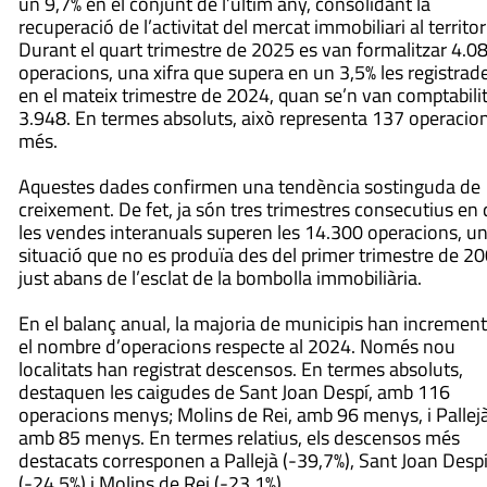
un 9,7% en el conjunt de l’últim any, consolidant la
recuperació de l’activitat del mercat immobiliari al territor
Durant el quart trimestre de 2025 es van formalitzar 4.0
operacions, una xifra que supera en un 3,5% les registrad
en el mateix trimestre de 2024, quan se’n van comptabili
3.948. En termes absoluts, això representa 137 operacio
més.
Aquestes dades confirmen una tendència sostinguda de
creixement. De fet, ja són tres trimestres consecutius en
les vendes interanuals superen les 14.300 operacions, u
situació que no es produïa des del primer trimestre de 20
just abans de l’esclat de la bombolla immobiliària.
En el balanç anual, la majoria de municipis han increment
el nombre d’operacions respecte al 2024. Només nou
localitats han registrat descensos. En termes absoluts,
destaquen les caigudes de Sant Joan Despí, amb 116
operacions menys; Molins de Rei, amb 96 menys, i Pallejà
amb 85 menys. En termes relatius, els descensos més
destacats corresponen a Pallejà (-39,7%), Sant Joan Desp
(-24,5%) i Molins de Rei (-23,1%).