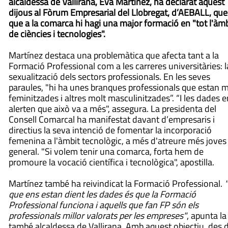
alcaldessa de Vallirana, Eva Martínez, ha declarat aquest
dijous al Fòrum Empresarial del Llobregat, d’AEBALL, que
que a la comarca hi hagi una major formació en "tot l'àmb
de ciències i tecnologies".
Martínez destaca una problemàtica que afecta tant a la
Formació Professional com a les carreres universitàries: l
sexualització dels sectors professionals. En les seves
paraules, "hi ha unes branques professionals que estan m
feminitzades i altres molt masculinitzades”. “I les dades 
alerten que això va a més", assegura. La presidenta del
Consell Comarcal ha manifestat davant d’empresaris i
directius la seva intenció de fomentar la incorporació
femenina a l'àmbit tecnològic, a més d'atreure més joves
general. "Si volem tenir una comarca, forta hem de
promoure la vocació científica i tecnològica", apostilla.
Martínez també ha reivindicat la Formació Professional.
"
que ens estan dient les dades és que la Formació
Professional funciona i aquells que fan FP són els
professionals millor valorats per les empreses"
, apunta la
també alcaldessa de Vallirana. Amb aquest objectiu, des d