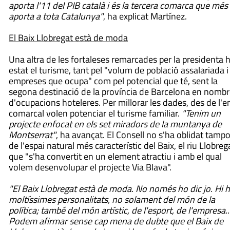
aporta l'11 del PIB català i és la tercera comarca que més
aporta a tota Catalunya"
, ha explicat Martínez.
El Baix Llobregat està de moda
Una altra de les fortaleses remarcades per la presidenta 
estat el turisme, tant pel "volum de població assalariada i
empreses que ocupa" com pel potencial que té, sent la
segona destinació de la província de Barcelona en nomb
d'ocupacions hoteleres. Per millorar les dades, des de l'e
comarcal volen potenciar el turisme familiar.
"Tenim un
projecte enfocat en els set miradors de la muntanya de
Montserrat"
, ha avançat. El Consell no s'ha oblidat tamp
de l'espai natural més característic del Baix, el riu Llobreg
que "s'ha convertit en un element atractiu i amb el qual
volem desenvolupar el projecte Via Blava".
"El Baix Llobregat està de moda. No només ho dic jo. Hi 
moltíssimes personalitats, no solament del món de la
política; també del món artístic, de l'esport, de l'empresa..
Podem afirmar sense cap mena de dubte que el Baix de