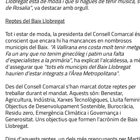
Llobregat està de moda i que si hagués de tenir música, s
de Rosalia"
, va destacar amb orgull.
Reptes del Baix Llobregat
Tot i estar de moda, la presidenta del Consell Comarcal és
conscient que encara hi ha mancances en nombrosos
municipis del Baix.
"A Vallirana ens costa molt tenir metg
Fa un any que no tenim ginecòleg i patim una falta
d'especialistes a la primària"
, ha explicat l'alcaldessa, a m
d'assegurar que
"tots els municipis del Baix Llobregat
haurien d'estar integrats a l'Àrea Metropolitana"
.
Des del Consell Comarcal s'han marcat dotze reptes per
treballar durant el mandat. Aquests són: Benestar,
Agricultura, Indústria, Xarxes Tecnològiques, Lluita femini
Objectius de Desenvolupament Sostenible, Burocràcia,
Residu zero, Emergència Climàtica i Governança i
Generositat. Uns objectius que formen l'acrònim de Baix
Llobregat.
Dins d'aquests reptes, un dels més preocupants per Mart