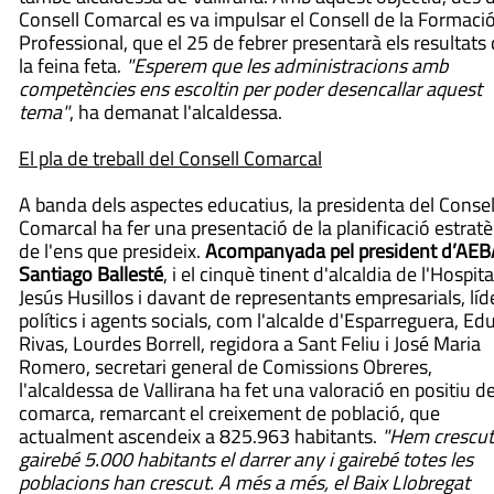
Consell Comarcal es va impulsar el Consell de la Formaci
Professional, que el 25 de febrer presentarà els resultats
la feina feta.
"Esperem que les administracions amb
competències ens escoltin per poder desencallar aquest
tema"
, ha demanat l'alcaldessa.
El pla de treball del Consell Comarcal
A banda dels aspectes educatius, la presidenta del Consel
Comarcal ha fer una presentació de la planificació estratè
de l'ens que presideix.
Acompanyada pel president d’AEB
Santiago Ballesté
, i el cinquè tinent d'alcaldia de l'Hospita
Jesús Husillos i davant de representants empresarials, líd
polítics i agents socials, com l'alcalde d'Esparreguera, Ed
Rivas, Lourdes Borrell, regidora a Sant Feliu i José Maria
Romero, secretari general de Comissions Obreres,
l'alcaldessa de Vallirana ha fet una valoració en positiu de
comarca, remarcant el creixement de població, que
actualment ascendeix a 825.963 habitants.
"Hem crescut
gairebé 5.000 habitants el darrer any i gairebé totes les
poblacions han crescut. A més a més, el Baix Llobregat